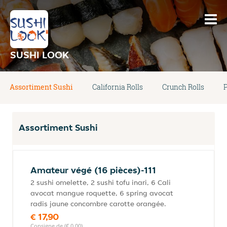
SUSHI LOOK
Assortiment Sushi
California Rolls
Crunch Rolls
P
Assortiment Sushi
Amateur végé (16 pièces)-111
2 sushi omelette, 2 sushi tofu inari, 6 Cali
avocat mangue roquette, 6 spring avocat
radis jaune concombre carotte orangée.
€ 17,90
Consigne de (€ 0,00)