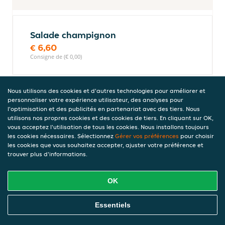
Salade champignon
€ 6,60
Consigne de (€ 0,00)
Nous utilisons des cookies et d'autres technologies pour améliorer et
Salade kimchi
personnaliser votre expérience utilisateur, des analyses pour
l'optimisation et des publicités en partenariat avec des tiers. Nous
€ 4,00
utilisons nos propres cookies et des cookies de tiers. En cliquant sur OK,
Consigne de (€ 0,00)
vous acceptez l'utilisation de tous les cookies. Nous installons toujours
les cookies nécessaires. Sélectionnez
Gérer vos préférences
pour choisir
les cookies que vous souhaitez accepter, ajuster votre préférence et
trouver plus d'informations.
Wakamé-502
€ 4,20
OK
Consigne de (€ 0,00)
Commandez En Ligne
Essentiels